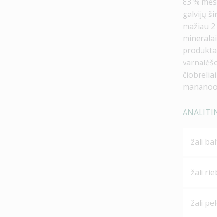
83 % mėsa
galvijų ši
mažiau 2 
mineralai,
produktai
varnalėšo
čiobreliai
mananooli
ANALITI
žali ba
žali rie
žali pe