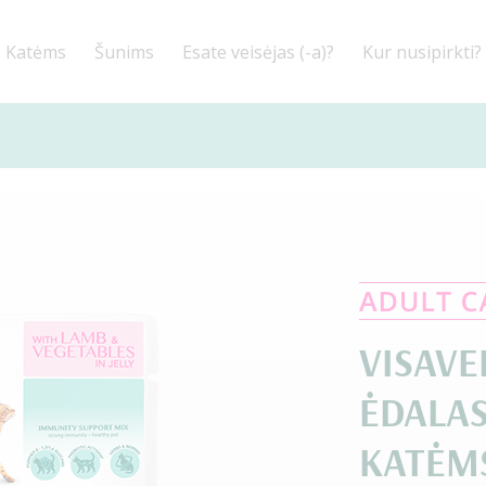
Katėms
Šunims
Esate veisėjas (-a)?
Kur nusipirkti?
VISAVE
ĖDALA
KATĖMS