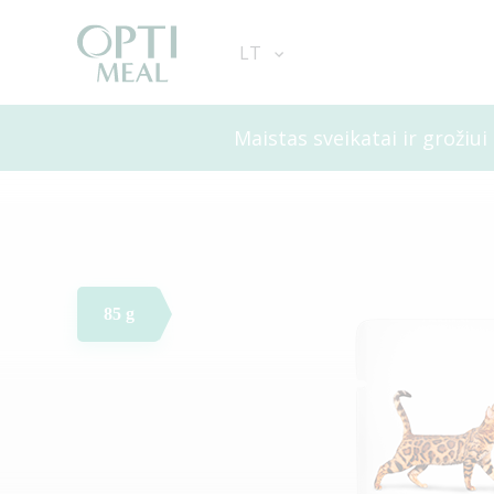
LT
Maistas sveikatai ir grožiui
85 g