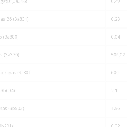
ūgštis (3a316)
0,49
nas В6 (3a831)
0,28
s (3a880)
0,04
s (3a370)
506,02
ioninas (3с301
600
(3b604)
2,1
as (3b503)
1,56
3b201)
0,32