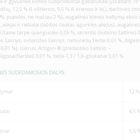
 ir gyvulinės kilmės subproduktai gabaliukais (įskaitant 19 
rdžių, 12,5 % iš vištienos, 9,5 % iš ėrienos ir kt.), daržovės (
%, pupelės, ne mažiau 2 %), augalinės kilmės baltymų ekstra
 aliejai ir riebalai (lašišos taukai, agurklės aliejus), augalinė
 (tame tarpe spanguolės 0,05 %, serentis (liuteino šaltinis) 
s šaknys, svilarožės šaknys, ramunėlių žiedai 0,01 %, dilgėlė
 0,01 %), cukrus, Actigen ® (prebiotiko šaltinis –
gosacharidai) 0,01 %, beta-1,3 / 1,6-gliukanai 0,01 %.
NĖS SUDEDAMOSIOS DALYS:
ltymai
12 %
balai
4,5 
lenai
1,5 