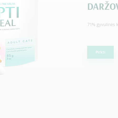
DARŽOV
71% gyvulinės 
Pirkti