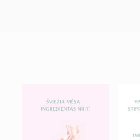
ŠVIEŽIA MĖSA –
Y
INGREDIENTAS NR.1!
STIP