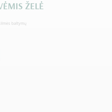
ĖMIS ŽELĖ
kilmės baltymų