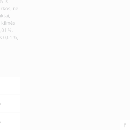
% iš
morkos, ne
ktai,
s kilmės
0,01 %,
s 0,01 %,
%
%