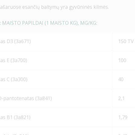
ašaruose esančių baltymų yra gyvūninės kilmės.
: MAISTO PAPILDAI (1 MAISTO KG), MG/KG:
nas D3 (3a671)
150 TV
as Е (3a700)
100
as C (3a300)
40
 D-pantotenatas (3a841)
2,1
nas В1 (3а821)
1,79