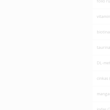
folio r
vitami
biotina
taurina
DL-met
cinkas 
mangan
jodas (