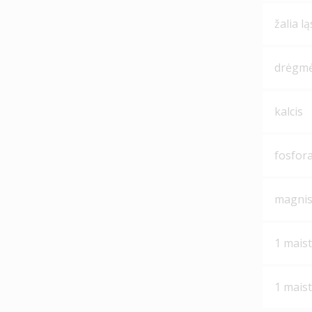
žalia l
drėgm
kalcis
fosfor
magni
1 maist
1 maist