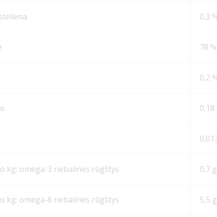
ąsteliena
0,3 
ė
78 %
0,2 
as
0,18
s
0,01
o kg: omega-3 riebalinės rūgštys
0,7 
o kg: omega-6 riebalinės rūgštys
5,5 