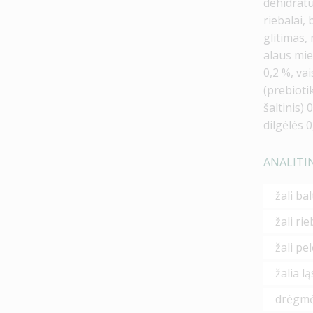
dehidratu
riebalai,
glitimas,
alaus mie
0,2 %, va
(prebiotik
šaltinis) 
dilgėlės 0
ANALITI
žali ba
žali rie
žali pe
žalia l
drėgm