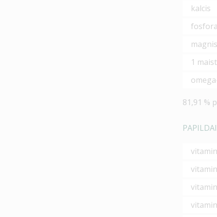
kalcis
fosfor
magni
1 mais
omega-
81,91 %
p
PAPILDAI
vitamin
vitamin
vitamin
vitamin