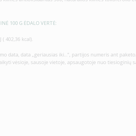
NĖ 100 G ĖDALO VERTĖ:
 ( 402,36 kcal).
o data, data „geriausias iki…“, partijos numeris ant paketo
laikyti vėsioje, sausoje vietoje, apsaugotoje nuo tiesioginių 
.