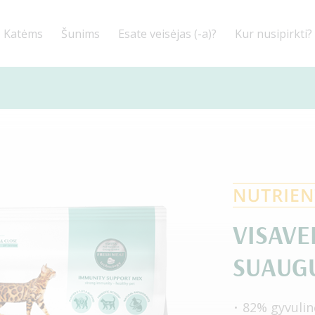
Katėms
Šunims
Esate veisėjas (-a)?
Kur nusipirkti?
VISAVE
SUAUGU
82% gyvulin