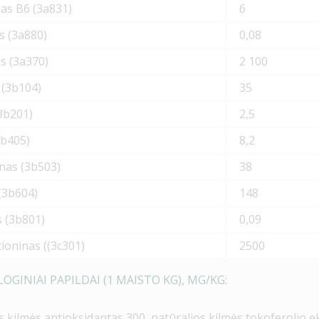
as B6 (
3a831
)
6
s (
3a880)
0,08
s (
3a370)
2 100
 (
3b104
)
35
3b201
)
2,5
3b405
)
8,2
as (
3b503
)
38
(
3b604
)
148
 (
3b801
)
0,09
ioninas (
(3c301)
2500
GINIAI PAPILDAI (1 MAISTO KG), MG/KG:
s kilmės antioksidantas 300, natūralios kilmės tokoferolio e