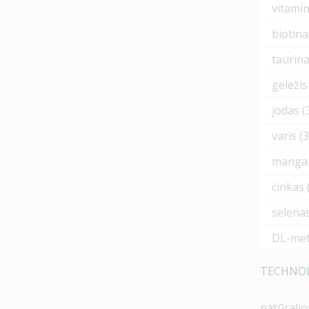
vitamin
biotina
taurina
geležis
jodas (
varis (
mangan
cinkas 
selenas
DL-met
TECHNOLO
natūralio