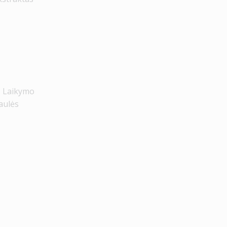
. Laikymo
saulės