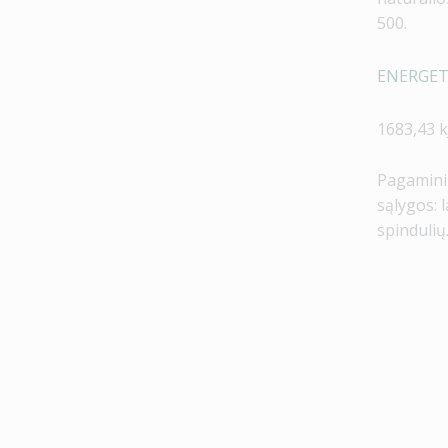
500.
ENERGETI
1683,43 kJ
Pagaminim
sąlygos: 
spindulių