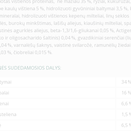
otas vištienos proteinas, ne mažiau 35 %,
ryžiai,
kukurūzai,
 be kaulų vištiena 5 %, hidrolizuoti gyvūniniai baltymai 3,5 %
mineralai, hidrolizuoti vištienos kepenų milteliai, linų sėklos
lės,
burokų minkštimas, lašišų aliejus,
kiaušinių milteliai,
sp
istinės agurklės aliejus, beta
-
1,3/1,6-gliukanai 0,05 %, Actig
o ir oligosacharido šaltinis) 0,04 %, gvazdikiniai serenčiai (l
0,04 %,
varnalėšų šaknys,
vaistinė svilarožė,
ramunėlių žiedai
,03 %,
čiobreliai 0,015 %.
NĖS SUDEDAMOSIOS DALYS:
ltymai
34 
balai
16 
lenai
6,6 
ąsteliena
1,5 
ė
6,5 