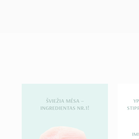
ŠVIEŽIA MĖSA –
Y
INGREDIENTAS NR.1!
STIP