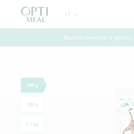
LT
Maistas sveikatai ir grožiui
200 g
700 g
1.5 kg