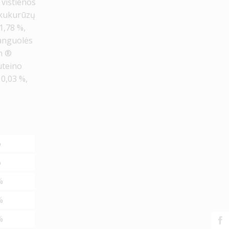
vištienos
, kukurūzų
 1,78 %,
anguolės
en ®
iuteino
 0,03 %,
%
%
%
%
%