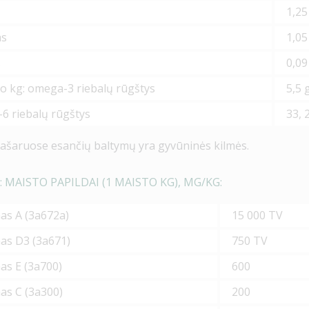
1,25
as
1,05
s
0,09
to kg: omega-3 riebalų rūgštys
5,5 
6 riebalų rūgštys
33, 
ašaruose esančių baltymų yra gyvūninės kilmės.
: MAISTO PAPILDAI (1 MAISTO KG), MG/KG:
as A (
3a672a
)
15 000 TV
as D3 (
3a671
)
750 TV
as E (
3a700
)
600
as C (
3a300
)
200