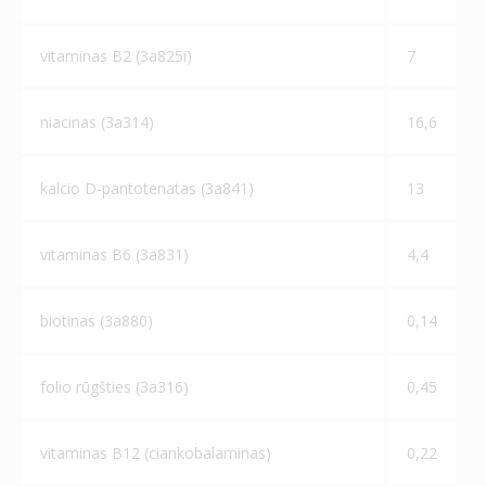
vitaminas В2 (3a825i)
7
niacinas (3а314)
16,6
kalcio D-pantotenatas (3а841)
13
vitaminas B6 (3а831)
4,4
biotinas (3а880)
0,14
folio rūgšties (3а316)
0,45
vitaminas В12 (ciankobalaminas)
0,22