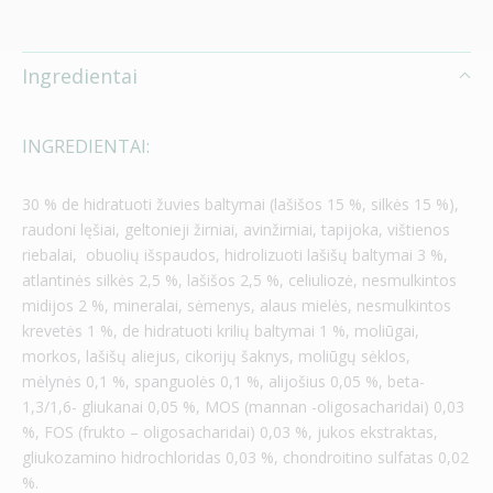
Ingredientai
INGREDIENTAI:
30 % de hidratuoti žuvies baltymai (lašišos 15 %, silkės 15 %),
raudoni lęšiai, geltonieji žirniai, avinžirniai, tapijoka, vištienos
riebalai, obuolių išspaudos, hidrolizuoti lašišų baltymai 3 %,
atlantinės silkės 2,5 %, lašišos 2,5 %, celiuliozė, nesmulkintos
midijos 2 %, mineralai, sėmenys, alaus mielės, nesmulkintos
krevetės 1 %, de hidratuoti krilių baltymai 1 %, moliūgai,
morkos, lašišų aliejus, cikorijų šaknys, moliūgų sėklos,
mėlynės 0,1 %, spanguolės 0,1 %, alijošius 0,05 %, beta-
1,3/1,6- gliukanai 0,05 %, MOS (mannan -oligosacharidai) 0,03
%, FOS (frukto – oligosacharidai) 0,03 %, jukos ekstraktas,
gliukozamino hidrochloridas 0,03 %, chondroitino sulfatas 0,02
%.