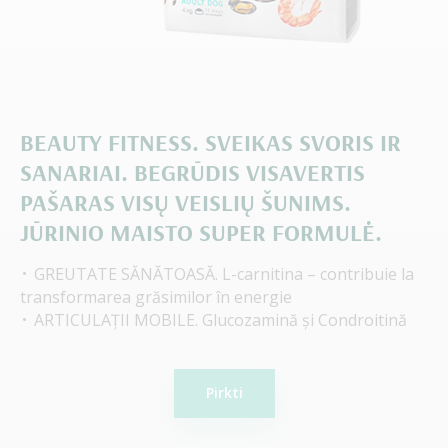
BEAUTY FITNESS. SVEIKAS SVORIS IR
SANARIAI. BEGRŪDIS VISAVERTIS
PAŠARAS VISŲ VEISLIŲ ŠUNIMS.
JŪRINIO MAISTO SUPER FORMULĖ.
GREUTATE SĂNĂTOASĂ. L-carnitina – contribuie la
transformarea grăsimilor în energie
ARTICULAȚII MOBILE. Glucozamină și Condroitină
Pirkti