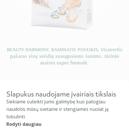
BEAUTY HARMONY. RAMINATIS POVEIKIS. Visavertis
pašaras visų veislių suaugusiems šunims. Jūrinio
maisto super formulė.
Slapukus naudojame įvairiais tikslais
Visi produktai skirti šunims
Siekiame suteikti jums galimybę kuo patogiau
naudotis mūsų svetaine ir stengiamės nuolat ją
tobulinti.
Rodyti daugiau