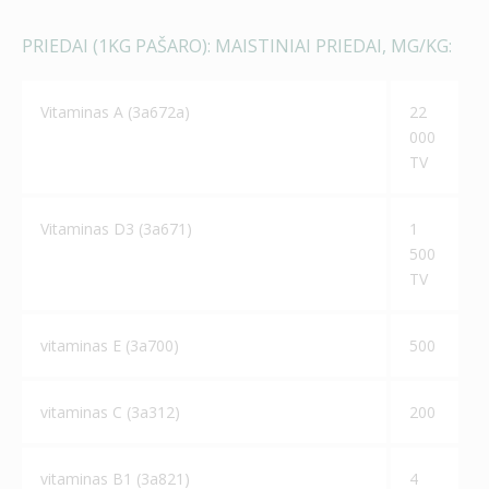
PRIEDAI (1KG PAŠARO): MAISTINIAI PRIEDAI, MG/KG:
Vitaminas А (3а672а)
22
000
TV
Vitaminas D3 (3а671)
1
500
TV
vitaminas Е (3а700)
500
vitaminas С (3а312)
200
vitaminas В1 (3а821)
4