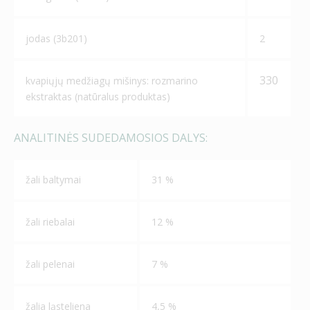
jodas (3b201)
2
330
kvapiųjų medžiagų mišinys: rozmarino
ekstraktas (natūralus produktas)
ANALITINĖS SUDEDAMOSIOS DALYS:
žali baltymai
31 %
žali riebalai
12 %
žali pelenai
7 %
žalia ląsteliena
4,5 %