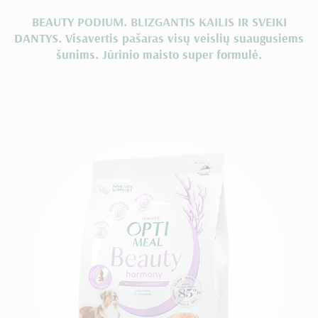
BEAUTY PODIUM. BLIZGANTIS KAILIS IR SVEIKI
DANTYS. Visavertis pašaras visų veislių suaugusiems
šunims. Jūrinio maisto super formulė.