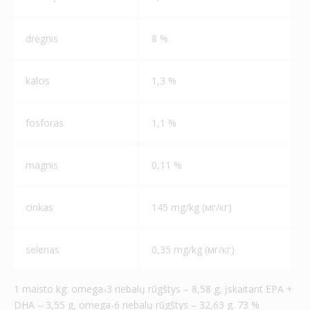
drėgnis
8 %
kalcis
1,3 %
fosforas
1,1 %
magnis
0,11 %
cinkas
145 mg/kg (мг/кг)
selenas
0,35 mg/kg (мг/кг)
1 maisto kg: omega-3 riebalų rūgštys – 8,58 g, įskaitant EPA +
DHA – 3,55 g, omega-6 riebalų rūgštys – 32,63 g. 73 %