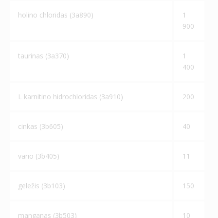
holino chloridas (3а890)
1
900
taurinas (3а370)
1
400
L karnitino hidrochloridas (3а910)
200
cinkas (3b605)
40
vario (3b405)
11
geležis (3b103)
150
manganas (3b503)
10